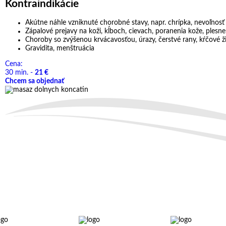
Kontraindikácie
Akútne náhle vzniknuté chorobné stavy, napr. chrípka, nevoľnosť
Zápalové prejavy na koži, kĺboch, cievach, poranenia kože, plesne
Choroby so zvýšenou krvácavosťou, úrazy, čerstvé rany, kŕčové ži
Gravidita, menštruácia
Cena:
30 min. -
21 €
Chcem sa objednať