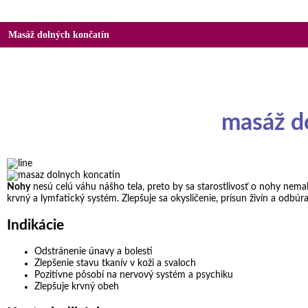
Masáž dolných končatín
masáž
do
Nohy
nesú celú váhu nášho tela, preto by sa starostlivosť o nohy nema
krvný a lymfatický systém. Zlepšuje sa okysličenie, prísun živín a odbú
Indikácie
Odstránenie únavy a bolesti
Zlepšenie stavu tkanív v koži a svaloch
Pozitívne pôsobí na nervový systém a psychiku
Zlepšuje krvný obeh